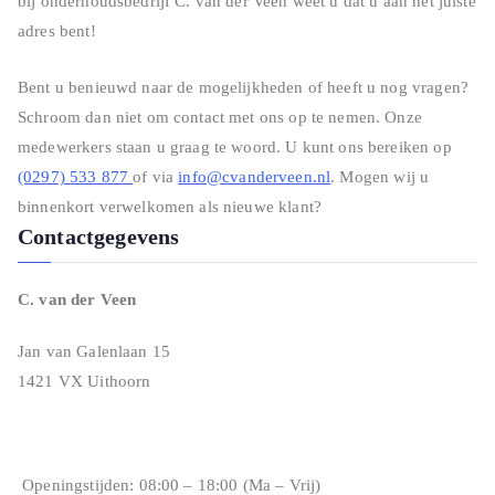
bij onderhoudsbedrijf C. van der Veen weet u dat u aan het juiste
adres bent!
Bent u benieuwd naar de mogelijkheden of heeft u nog vragen?
Schroom dan niet om contact met ons op te nemen. Onze
medewerkers staan u graag te woord. U kunt ons bereiken op
(0297) 533 877
of via
info@cvanderveen.nl
. Mogen wij u
binnenkort verwelkomen als nieuwe klant?
Contactgegevens
C. van der Veen
Jan van Galenlaan 15
1421 VX Uithoorn
Openingstijden: 08:00 – 18:00 (Ma – Vrij)