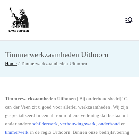
Ga
naar
de
C. van der Veen
Schilder-, verbouw- en onderhoudswerk
inhoud
Timmerwerkzaamheden Uithoorn
Home
Timmerwerkzaamheden Uithoorn
Timmerwerkzaamheden Uithoorn
| Bij onderhoudsbedrijf C.
can der Veen zit u goed voor allerlei werkzaamheden. Wij zijn
gespecialiseerd in een all round dienstverlening dat bestaat uit
onder andere
schilderwerk
,
verbouwingswerk
,
onderhoud
en
timmerwerk
in de regio Uithoorn. Binnen onze bedrijfsvoering